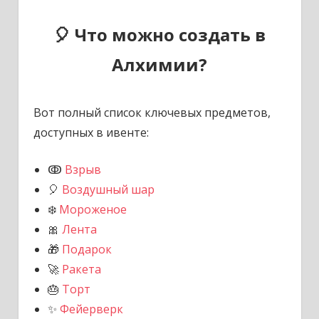
🎈 Что можно создать в
Алхимии?
Вот полный список ключевых предметов,
доступных в ивенте:
ↂ
Взрыв
🎈
Воздушный шар
❄️
Мороженое
🎀
Лента
🎁
Подарок
🚀
Ракета
🎂
Торт
✨
Фейерверк