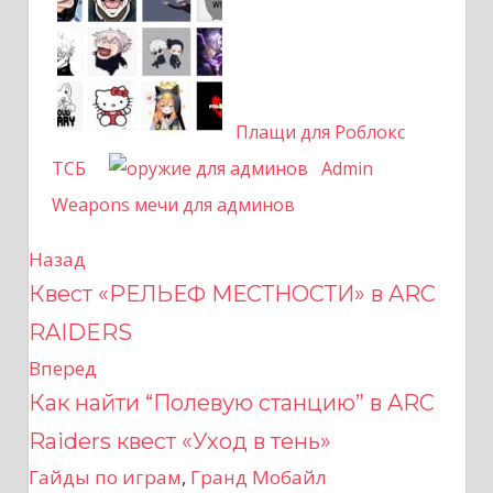
Плащи для Роблокс
ТСБ
Admin
Weapons мечи для админов
Назад
Н
Квест «РЕЛЬЕФ МЕСТНОСТИ» в ARC
а
RAIDERS
в
Вперед
Как найти “Полевую станцию” в ARC
и
Raiders квест «Уход в тень»
г
Гайды по играм
,
Гранд Мобайл