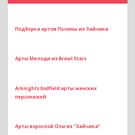
с
я
м
Подборка артов Полины из Зайчика
Арты Мелоди из Brawl Stars
Arknights Endfield арты женских
персонажей
Арты взрослой Оли из “Зайчика”