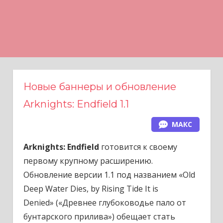
Н
а
в
е
р
х
Новые баннеры и обновление
Arknights: Endfield 1.1
МАКС
Arknights: Endfield
готовится к своему
первому крупному расширению.
Обновление версии 1.1 под названием
«Old
Deep Water Dies, by Rising Tide It is
Denied»
(«Древнее глубоководье пало от
бунтарского прилива») обещает стать