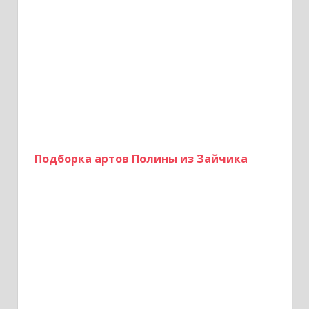
м
Подборка артов Полины из Зайчика