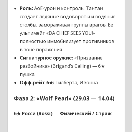
Роль:
AoE-урон и контроль. Тантан
создает ледяные водовороты и водяные
столбы, замораживая группы врагов. Её
ультимейт «DA CHIEF SEES YOU!»
полностью иммобилизует противников
в зоне поражения.
Сигнатурное оружие:
«Призвание
разбойника» (Brigand’s Calling) — 6★
пушка.
Офф-рейт 6★:
Гилберта, Ивонна.
Фаза 2: «Wolf Pearl» (29.03 — 14.04)
6★ Росси (Rossi)
—
Физический / Страж