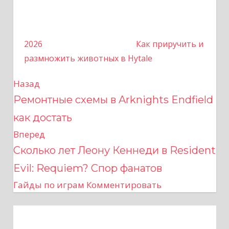
2026
Как приручить и
размножить животных в Hytale
Назад
Н
Ремонтные схемы в Arknights Endfield
а
как достать
в
Вперед
Сколько лет Леону Кеннеди в Resident
и
Evil: Requiem? Спор фанатов
г
Гайды по играм
Комментировать
а
ц