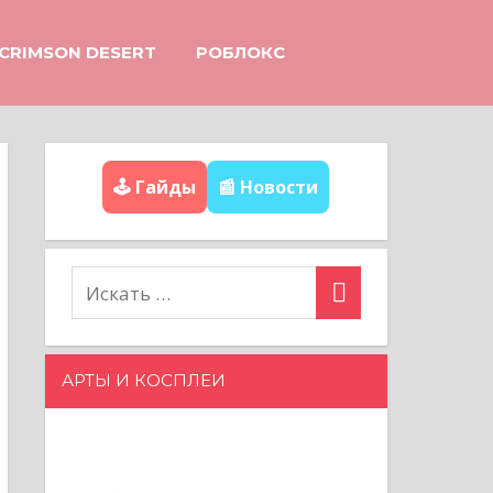
CRIMSON DESERT
РОБЛОКС
🕹️ Гайды
📰 Новости
АРТЫ И КОСПЛЕИ