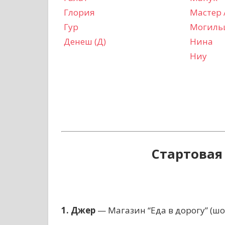
Глория
Мастер
Гур
Могиль
Денеш (Д)
Нина
Ниу
Стартовая
1. Джер
— Магазин “Еда в дорогу” (шо