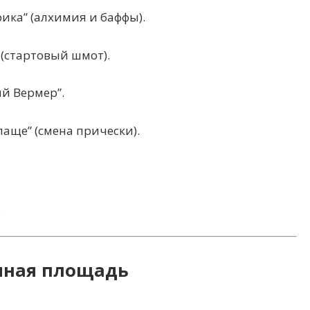
ка” (алхимия и баффы).
(стартовый шмот).
й Вермер”.
аще” (смена прически).
.
чная площадь