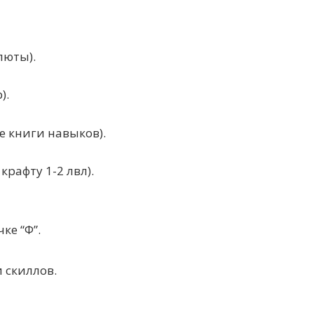
люты).
).
 книги навыков).
рафту 1-2 лвл).
ке “Ф”.
 скиллов.