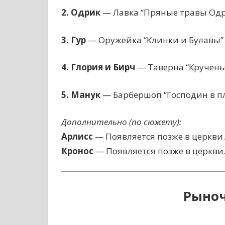
2. Одрик
— Лавка “Пряные травы Одри
3. Гур
— Оружейка “Клинки и Булавы” 
4. Глория и Бирч
— Таверна “Кручены
5. Манук
— Барбершоп “Господин в пл
Дополнительно (по сюжету):
Арлисс
— Появляется позже в церкви.
Кронос
— Появляется позже в церкви
Рыно