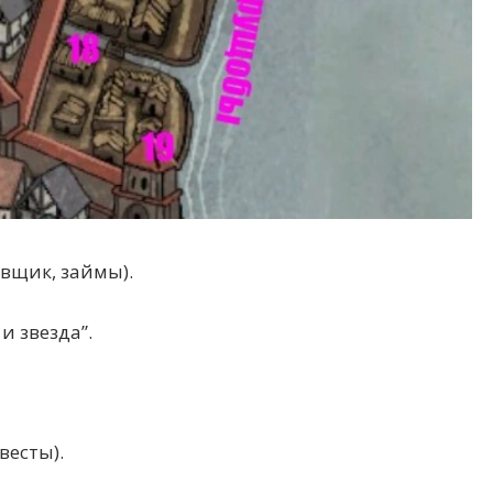
овщик, займы).
и звезда”.
весты).