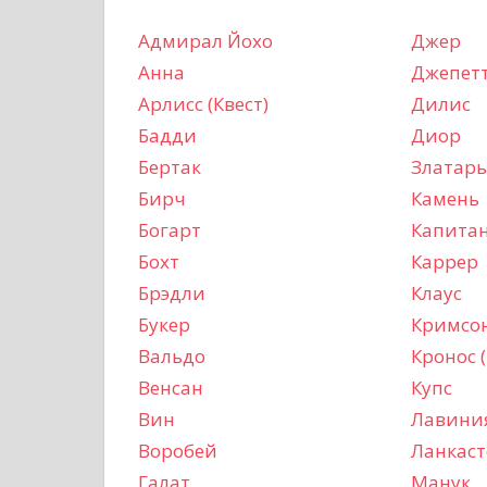
Адмирал Йохо
Джер
Анна
Джепет
Арлисс (Квест)
Дилис
Бадди
Диор
Бертак
Златарь
Бирч
Камень
Богарт
Капитан
Бохт
Каррер
Брэдли
Клаус
Букер
Кримсо
Вальдо
Кронос (
Венсан
Купс
Вин
Лавини
Воробей
Ланкаст
Галат
Манук