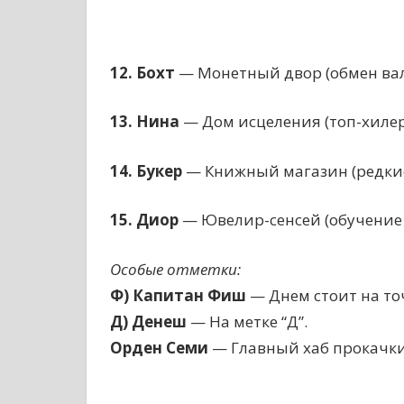
12. Бохт
— Монетный двор (обмен ва
13. Нина
— Дом исцеления (топ-хилер
14. Букер
— Книжный магазин (редкие
15. Диор
— Ювелир-сенсей (обучение к
Особые отметки:
Ф) Капитан Фиш
— Днем стоит на точ
Д) Денеш
— На метке “Д”.
Орден Семи
— Главный хаб прокачки