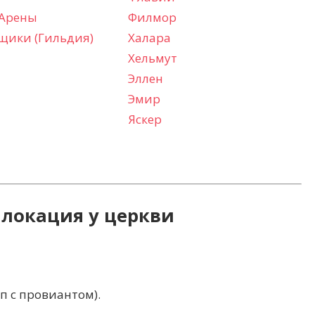
 Арены
Филмор
щики (Гильдия)
Халара
Хельмут
Эллен
Эмир
Яскер
 локация у церкви
п с провиантом).