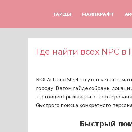
Н
а
ГАЙДЫ
МАЙНКРАФТ
AR
в
е
р
х
Где найти всех NPC в 
В Of Ash and Steel отсутствует автом
городу. В этом гайде собраны локаци
торговцев Грейшафта, отсортированн
быстрого поиска конкретного персон
Быстрый пои