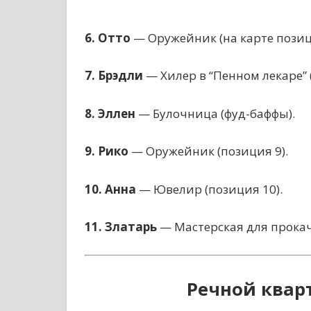
6. Отто
— Оружейник (на карте позици
7. Брэдли
— Хилер в “Пенном лекаре” 
8. Эллен
— Булочница (фуд-баффы).
9. Рико
— Оружейник (позиция 9).
10. Анна
— Ювелир (позиция 10).
11. Златарь
— Мастерская для прокач
Речной квар