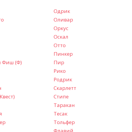
Одрик
то
Оливар
Оркус
Оскал
Отто
Пинкер
 Фиш (Ф)
Пир
Рико
Родрик
н
Скарлетт
Квест)
Стипе
Таракан
я
Тесак
ер
Тольфер
Флавий