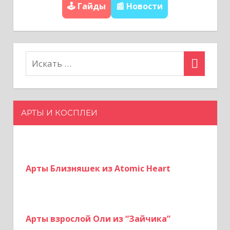
🕹️ Гайды
📰 Новости
о
з
а
п
и
АРТЫ И КОСПЛЕИ
с
я
м
Арты Близняшек из Atomic Heart
Арты взрослой Оли из “Зайчика”