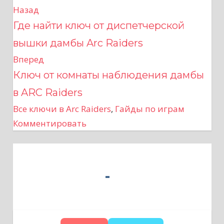
Назад
Н
Где найти ключ от диспетчерской
а
вышки дамбы Arc Raiders
в
Вперед
Ключ от комнаты наблюдения дамбы
и
в ARC Raiders
г
Все ключи в Arc Raiders
,
Гайды по играм
а
Комментировать
ц
и
я
п