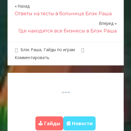
Назад
Н
Ответы на тесты в больнице Блэк Раша
а
Вперед
в
Где находятся все бизнесы в Блэк Раша
и
г
Блэк Раша
,
Гайды по играм
Комментировать
а
ц
и
я
п
о
з
🕹️ Гайды
📰 Новости