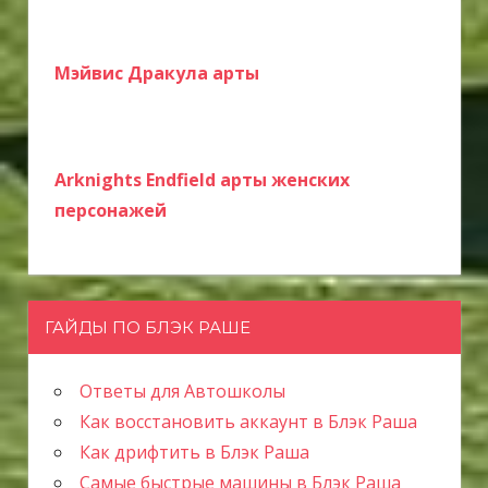
Мэйвис Дракула арты
Arknights Endfield арты женских
персонажей
ГАЙДЫ ПО БЛЭК РАШЕ
Ответы для Автошколы
Как восстановить аккаунт в Блэк Раша
Как дрифтить в Блэк Раша
Самые быстрые машины в Блэк Раша