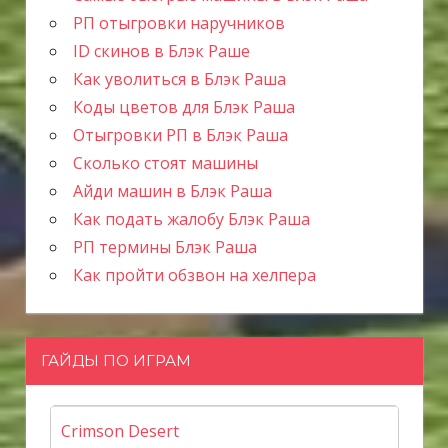
РП отыгровки наручников
ID скинов в Блэк Раше
Как уволиться в Блэк Раша
Коды цветов для Блэк Раша
Отыгровки РП в Блэк Раша
Сколько стоят машины
Айди машин в Блэк Раша
Как подать жалобу Блэк Раша
РП термины Блэк Раша
Как пройти обзвон на хелпера
ГАЙДЫ ПО ИГРАМ
Crimson Desert