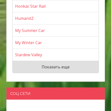
Honkai: Star Rail
HumanitZ
My Summer Car
My Winter Car
Stardew Valley
Показать еще
СОЦ СЕТИ