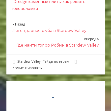
Dredge каменные плиты как решить
головоломки
Назад
Н
Легендарная рыба в Stardew Valley
а
Вперед
в
Где найти топор Робин в Stardew Valley
и
г
Stardew Valley
,
Гайды по играм
Комментировать
а
ц
и
я
п