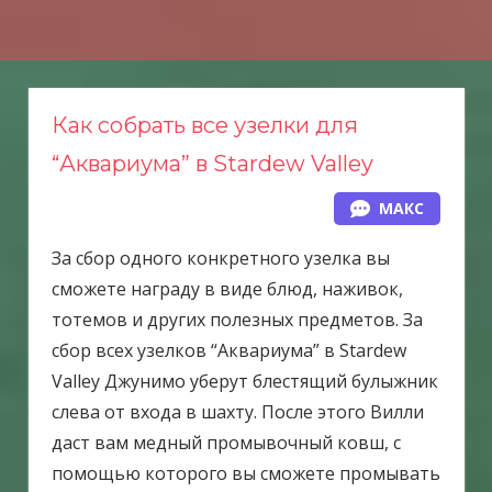
Н
а
в
е
Как собрать все узелки для
р
“Аквариума” в Stardew Valley
х
МАКС
За сбор одного конкретного узелка вы
сможете награду в виде блюд, наживок,
тотемов и других полезных предметов. За
сбор всех узелков “Аквариума” в Stardew
Valley Джунимо уберут блестящий булыжник
слева от входа в шахту. После этого Вилли
даст вам медный промывочный ковш, с
помощью которого вы сможете промывать