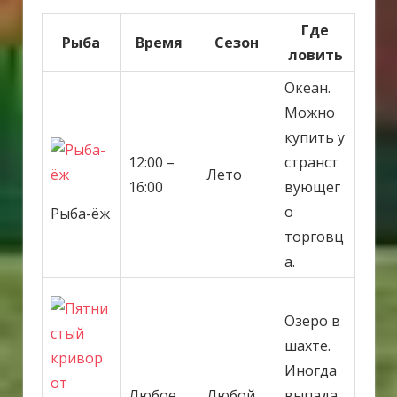
Где
Рыба
Время
Сезон
ловить
Океан.
Можно
купить у
12:00 –
странст
Лето
16:00
вующег
о
Рыба-ёж
торговц
а.
Озеро в
шахте.
Иногда
Любое
Любой
выпада