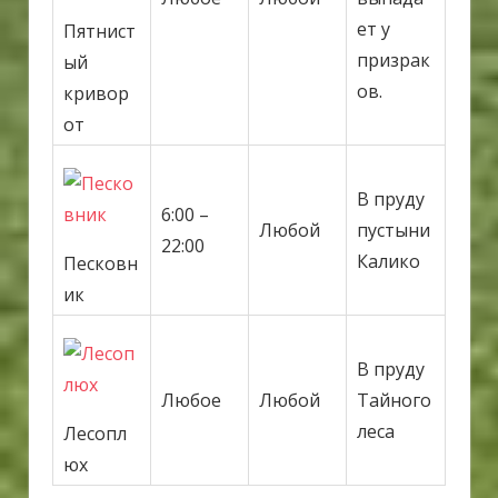
ет у
Пятнист
призрак
ый
ов.
кривор
от
В пруду
6:00 –
Любой
пустыни
22:00
Калико
Песковн
ик
В пруду
Любое
Любой
Тайного
леса
Лесопл
юх