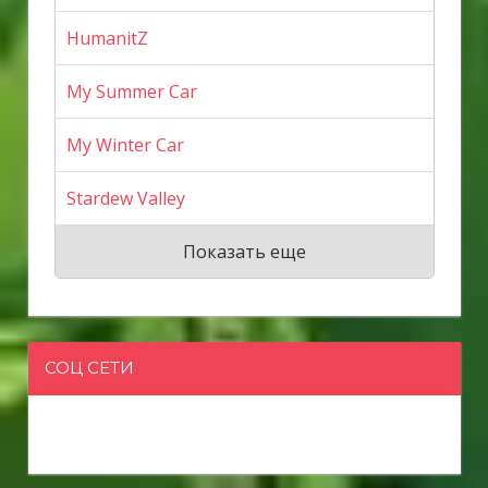
HumanitZ
My Summer Car
My Winter Car
Stardew Valley
Показать еще
СОЦ СЕТИ