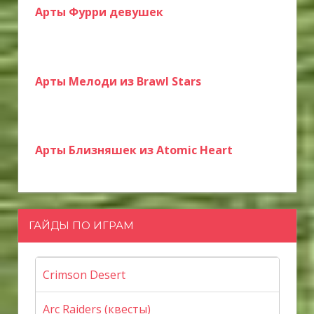
Арты Фурри девушек
Арты Мелоди из Brawl Stars
Арты Близняшек из Atomic Heart
ГАЙДЫ ПО ИГРАМ
Crimson Desert
Arc Raiders (квесты)