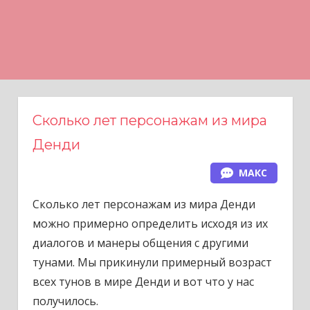
Н
а
в
е
р
х
Сколько лет персонажам из мира
Денди
МАКС
Сколько лет персонажам из мира Денди
можно примерно определить исходя из их
диалогов и манеры общения с другими
тунами. Мы прикинули примерный возраст
всех тунов в мире Денди и вот что у нас
получилось.