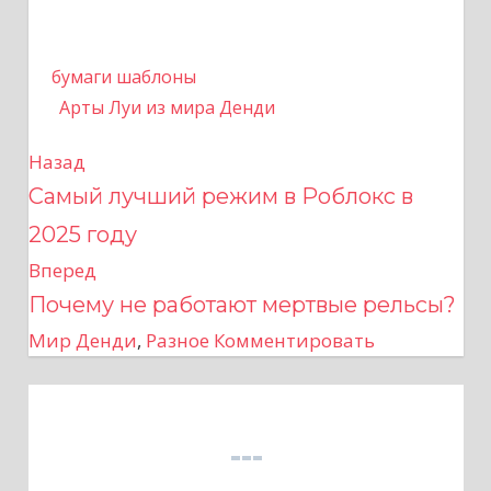
бумаги шаблоны
Арты Луи из мира Денди
Назад
Н
Самый лучший режим в Роблокс в
а
2025 году
в
Вперед
Почему не работают мертвые рельсы?
и
Мир Денди
,
Разное
Комментировать
г
а
ц