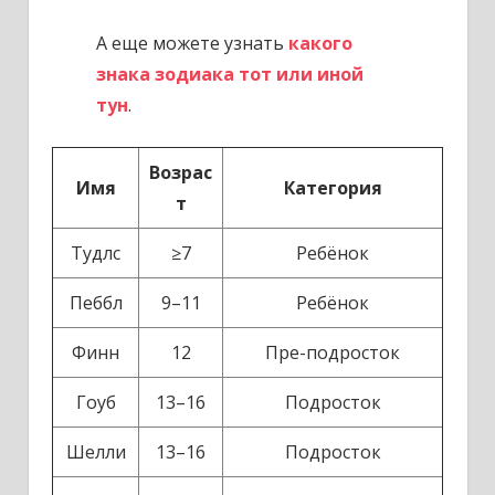
А еще можете узнать
какого
знака зодиака тот или иной
тун
.
Возрас
Имя
Категория
т
Тудлс
≥7
Ребёнок
Пеббл
9–11
Ребёнок
Финн
12
Пре-подросток
Гоуб
13–16
Подросток
Шелли
13–16
Подросток