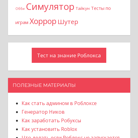
м
Симулятор
Тесты по
Тайкун
Обби
Хоррор
Шутер
играм
Тест на знание Роблокса
ПОЛЕЗНЫЕ МАТЕРИАЛЫ
Как стать админом в Роблоксе
Генератор Ников
Как заработать Робуксы
Как установить Roblox
Что делать если Роблокс не запускается