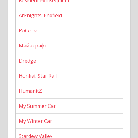
Resident Evil Requiem
Arknights: Endfield
Роблокс
Майнкрафт
Dredge
Honkai: Star Rail
HumanitZ
My Summer Car
My Winter Car
Stardew Valley