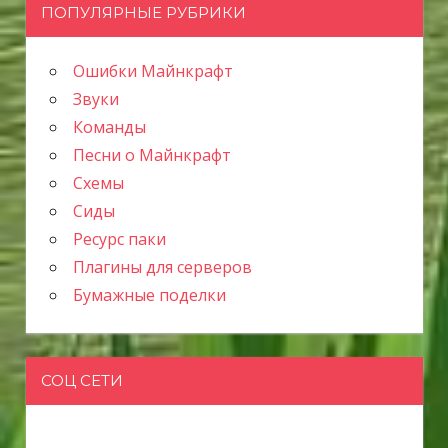
ПОПУЛЯРНЫЕ РУБРИКИ
Ошибки Майнкрафт
Звуки
Команды
Песни о Майнкрафт
Схемы
Сиды
Ресурс паки
Плагины для серверов
Бумажные поделки
СОЦ СЕТИ