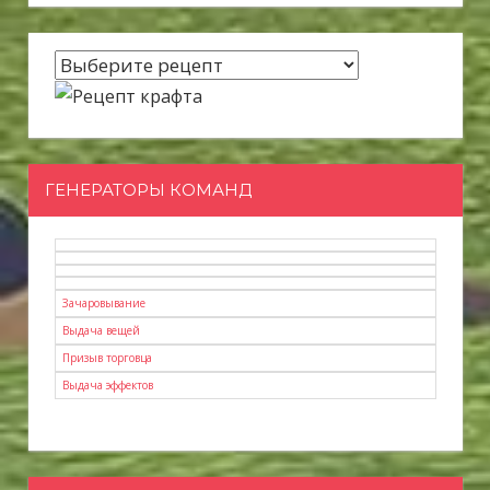
ГЕНЕРАТОРЫ КОМАНД
Зачаровывание
Выдача вещей
Призыв торговца
Выдача эффектов