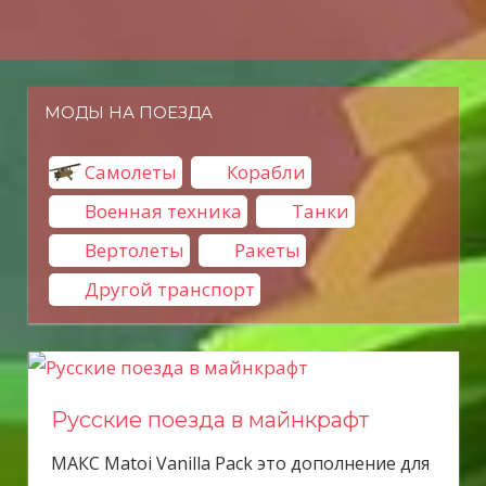
Н
а
в
е
МОДЫ НА ПОЕЗДА
р
х
Самолеты
Корабли
Военная техника
Танки
Вертолеты
Ракеты
Другой транспорт
Русские поезда в майнкрафт
МАКС Matoi Vanilla Pack это дополнение для