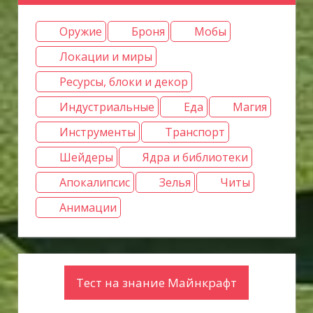
Оружие
Броня
Мобы
Локации и миры
Ресурсы, блоки и декор
Индустриальные
Еда
Магия
Инструменты
Транспорт
Шейдеры
Ядра и библиотеки
Апокалипсис
Зелья
Читы
Анимации
Тест на знание Майнкрафт