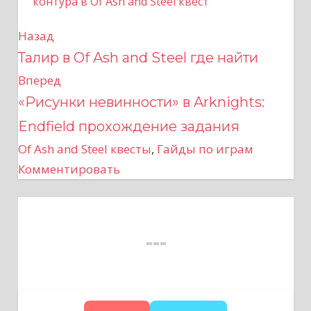
контура в Of Ash and Steel квест
Назад
Н
Талир в Of Ash and Steel где найти
а
Вперед
в
«Рисунки невинности» в Arknights:
Endfield прохождение задания
и
Of Ash and Steel квесты
,
Гайды по играм
г
Комментировать
а
ц
и
я