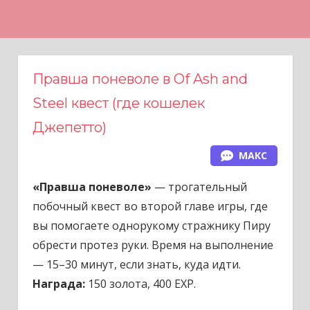
Н
а
в
е
Правша поневоле в Of Ash and
р
Steel квест (где кошелек
х
Джепетто)
МАКС
«Правша поневоле»
— трогательный
побочный квест во второй главе игры, где
вы помогаете однорукому стражнику Пиру
обрести протез руки. Время на выполнение
— 15–30 минут, если знать, куда идти.
Награда:
150 золота, 400 EXP.