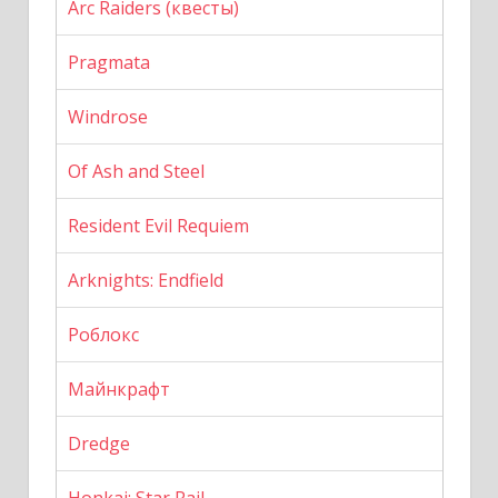
Arc Raiders (квесты)
Pragmata
Windrose
Of Ash and Steel
Resident Evil Requiem
Arknights: Endfield
Роблокс
Майнкрафт
Dredge
Honkai: Star Rail